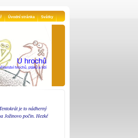
ář
Úvodní stránka
Svátky
U hrochů
řátelství hrochů, ptáků a lidí
Tentokrát je to nádherný
a Jožinovo počin. Hezké