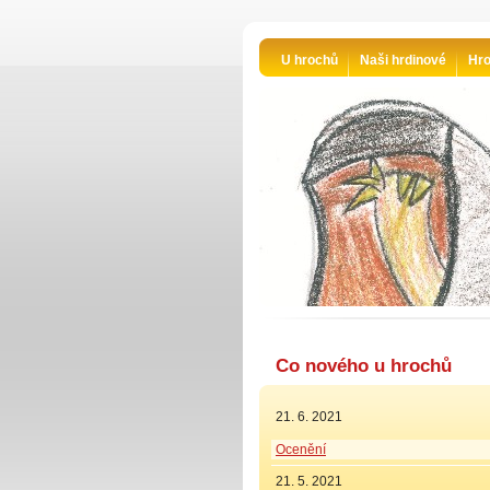
U hrochů
Naši hrdinové
Hro
Co nového u hrochů
21. 6. 2021
Ocenění
21. 5. 2021