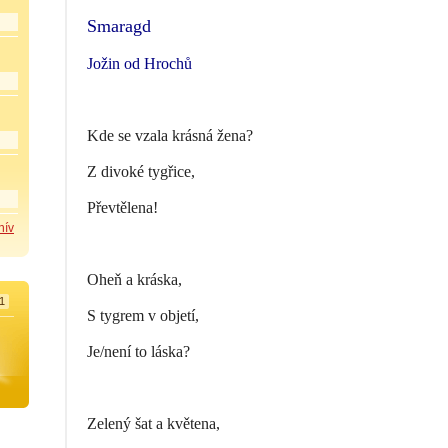
Smaragd
Jožin od Hrochů
Kde se vzala krásná žena?
Z divoké tygřice,
Převtělena!
hív
Oheň a kráska,
1
S tygrem v objetí,
Je/není to láska?
Zelený šat a květena,