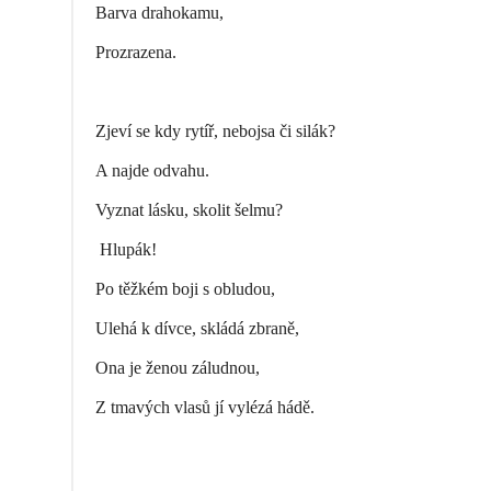
Barva drahokamu,
Prozrazena.
Zjeví se kdy rytíř, nebojsa či silák?
A najde odvahu.
Vyznat lásku, skolit šelmu?
Hlupák!
Po těžkém boji s obludou,
Ulehá k dívce, skládá zbraně,
Ona je ženou záludnou,
Z tmavých vlasů jí vylézá hádě.