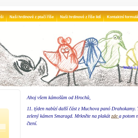
ši
Naši hrdinové z ptačí říše
Naši hrdinové z říše lidí
Kontaktní formul
kniha o p
Ahoj všem kámošům od Hrochů,
11. týden nabízí další část z Muchova panó Drahokamy. 
zelený kámen Smaragd. Mrkněte na plakát
zde
a potom n
čtení.