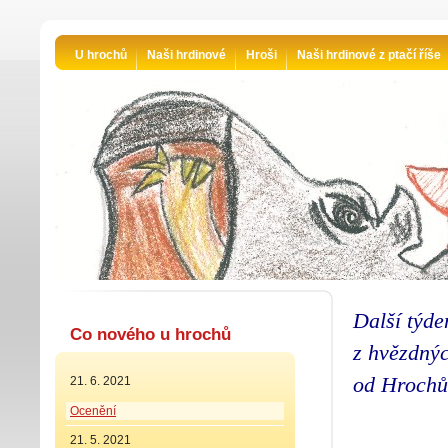
U hrochů
Naši hrdinové
Hroši
Naši hrdinové z ptačí říše
Další týde
Co nového u hrochů
z hvězdný
od Hrochů
21. 6. 2021
Ocenění
21. 5. 2021