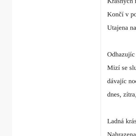
Krásných 
Končí v 
Utajena n
Odhazujíc 
Mizí se sl
dávajíc no
dnes, zítr
Ladná krás
Nahrazena 