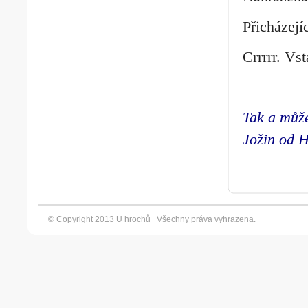
Přicházejí
Crrrrr. Vst
Tak a může
Jožin od H
© Copyright 2013 U hrochů Všechny práva vyhrazena. Vyt