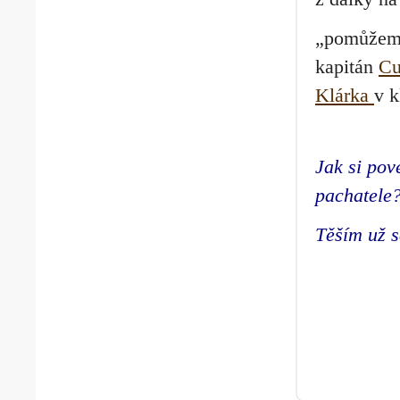
„pomůžeme
kapitán
Cu
Klárka
v k
Jak si po
pachatel
Těším už s