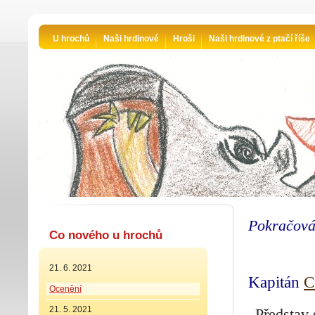
U hrochů
Naši hrdinové
Hroši
Naši hrdinové z ptačí říše
Pokračová
Co nového u hrochů
21. 6. 2021
Kapitán
C
Ocenění
21. 5. 2021
„Představ 