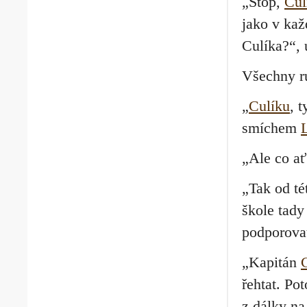
„Stop,
Cul
jako v kaž
Culíka?“, 
Všechny ru
„
Culíku
, 
smíchem
„Ale co ať
„Tak od té
škole tad
podporova
„Kapitán
řehtat. Po
z dálky na