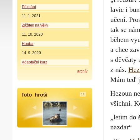
Přiznání
lavic i bu
11. 1. 2021
učení. Pro
Zážitek na věky
tak se nám
11. 10. 2020
během vyuč
Houba
a chce zav
14. 9. 2020
s děvčaty 
Adaptační kurz
z nás.
Hez
archív
Mám teď j
Hezoun nel
foto_hroši
11
všichni. K
„letím do 
nazdar“