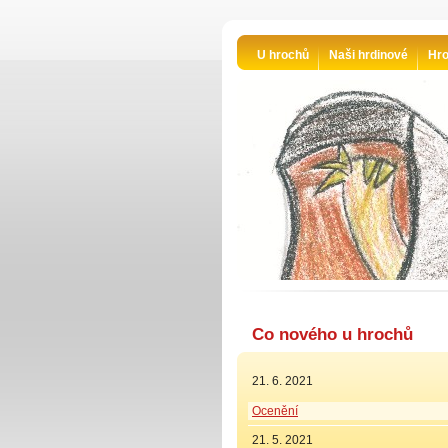
U hrochů
Naši hrdinové
Hro
Co nového u hrochů
21. 6. 2021
Ocenění
21. 5. 2021