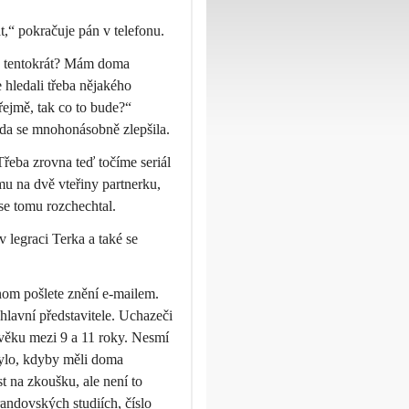
t,“ pokračuje pán v telefonu.
áte tentokrát? Mám doma
 hledali třeba nějakého
řejmě, tak co to bude?“
lada se mnohonásobně zlepšila.
Třeba zrovna teď točíme seriál
 mu na dvě vteřiny partnerku,
se tomu rozchechtal.
v legraci Terka a také se
enom pošlete znění e-mailem.
 hlavní představitele. Uchazeči
 věku mezi 9 a 11 roky. Nesmí
bylo, kdyby měli doma
t na zkoušku, ale není to
andovských studiích, číslo