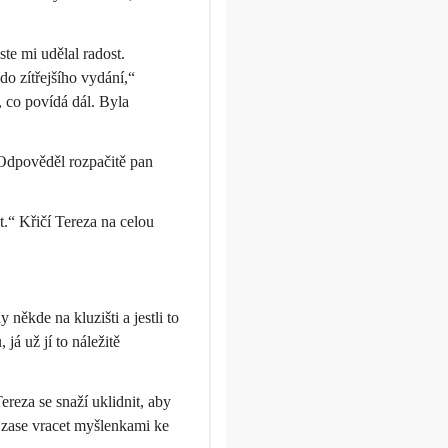
ste mi udělal radost.
do zítřejšího vydání,“
, co povídá dál. Byla
 Odpověděl rozpačitě pan
t.“ Křičí Tereza na celou
 někde na kluzišti a jestli to
á už jí to náležitě
reza se snaží uklidnit, aby
se zase vracet myšlenkami ke