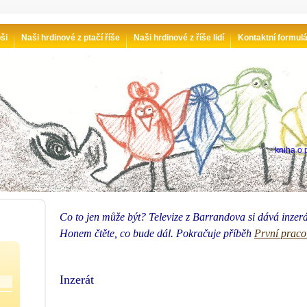
ši
Naši hrdinové z ptačí říše
Naši hrdinové z říše lidí
Kontaktní formul
kniha o p
Co to jen může být? Televize z Barrandova si dává inzerá
Honem čtěte, co bude dál. Pokračuje příběh
První praco
Inzerát