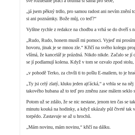
své rozdělané práci a brumlá si sama pro sebe,
„já jsem pěkný trdlo, pro samou radost ani nevím znění t
si ani poznámky. Bože můj, co teď?“
Vylítne rychle z redakce na chodbu a vrhá se do dveří s 
„Rudo, Rudo, honem musíš mi pomoci. Vyjeď mi prosí
hovoru, jinak je se mnou zle.“ Křičí na svého kolegu pro
všímá, že kancelář je prázdná. Nikdo nikde. Začalo se jí dě
se jí podlamují kolena. Když v tom se ozvalo zpod stolu,
„v pohodě Terko, za chvíli ti to pošlu E-mailem, to je hr
„Ty jsi celý zlatý, kluku jeden ajťácká,“ a vrhla se na něj
takového hubana až to teď pro změnu zase málem seklo 
Potom už se zdálo, že se nic nestane, jenom ten čas se t
minutu kouká na hodinky, a když ukázaly půl čtvrté tak vy
torpédo. Zastavuje se až u hrochů.
„Mám novinu, mám novinu,“ křičí na dálku.