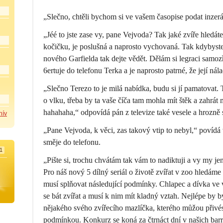
„Slečno, chtěli bychom si ve vašem časopise podat inzerá
„Jéé to jste zase vy, pane Vejvoda? Tak jaké zvíře hled
kočičku, je poslušná a naprosto vychovaná. Tak kdybyste
nového Garfielda tak dejte vědět. Dělám si legraci samoz
6ertuje do telefonu Terka a je naprosto patrné, že její ná
„Slečno Terezo to je milá nabídka, budu si jí pamatovat. 
o vlku, třeba by ta vaše číča tam mohla mít štěk a zahrát
hahahaha,“ odpovídá pán z televize také vesele a hrozně 
hív
„Pane Vejvoda, k věci, zas takový vtip to nebyl,“ povídá 
směje do telefonu.
1
„Pište si, trochu chvátám tak vám to nadiktuji a vy my j
Pro náš nový 5 dílný seriál o životě zvířat v zoo hledáme
musí splňovat následující podmínky. Chlapec a dívka ve
se bát zvířat a musí k nim mít kladný vztah. Nejlépe by 
nějakého svého zvířecího mazlíčka, kterého můžou přivés
podmínkou. Konkurz se koná za čtrnáct dní v našich barr