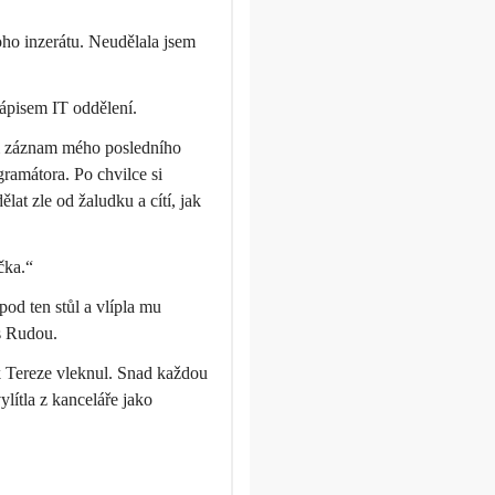
oho inzerátu. Neudělala jsem
nápisem IT oddělení.
m záznam mého posledního
gramátora. Po chvilce si
lat zle od žaludku a cítí, jak
ačka.“
 pod ten stůl a vlípla mu
s Rudou.
ak Tereze vleknul. Snad každou
lítla z kanceláře jako