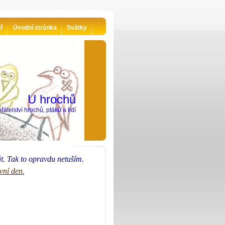
ář
Úvodní stránka
Svátky
U hrochů
řátelství hrochů, ptáků a lidí
t. Tak to opravdu netuším.
vní den
,