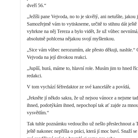
dveří 56.“
„Ježíši pane Vejvoda, no to je skvělý, ani netušíte, jakou j
Samozřejmě vám to vytiskneme, určitě to stihnu dát ještě 
vyhrkne na něj Tereza a bylo vidět, že už vůbec nevnímá
absolutně pohlcena nějakou svojí myšlenkou.
„Sice vám vůbec nerozumím, ale přesto děkuji, nashle.“
Vejvoda na její divokou reakci.
„Jupííí, hurá, máme to, hlavní role. Musím jim to hned říc
redakci.
V tom vychází šéfredaktor ze své kanceláře a povídá,
„řekněte jí někdo sakra, že už nejsou vánoce a nejsme tady
ihned, podotýkám ihned, nepochopí tak ať zajde za mnou, j
vysvětlím.“
Tak tuhle poznámku vedoucího už nešlo přeslechnout a Te
ještě nakonec nepřišla o práci, která jí moc baví. Snaží 