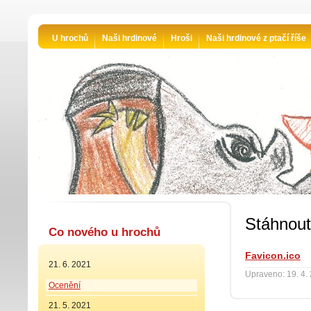
U hrochů
Naši hrdinové
Hroši
Naši hrdinové z ptačí říše
Stáhnout
Co nového u hrochů
Favicon.ico
21. 6. 2021
Upraveno: 19. 4.
Ocenění
21. 5. 2021