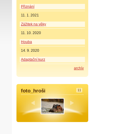
Přiznání
11. 1. 2021
Zážitek na věky
11. 10. 2020
Houba
14. 9. 2020
Adaptační kurz
archív
foto_hroši
11