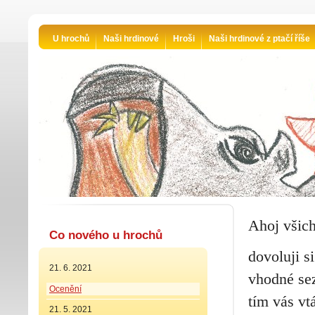
U hrochů
Naši hrdinové
Hroši
Naši hrdinové z ptačí říše
Ahoj všich
Co nového u hrochů
dovoluji s
21. 6. 2021
vhodné sez
Ocenění
tím vás vt
21. 5. 2021