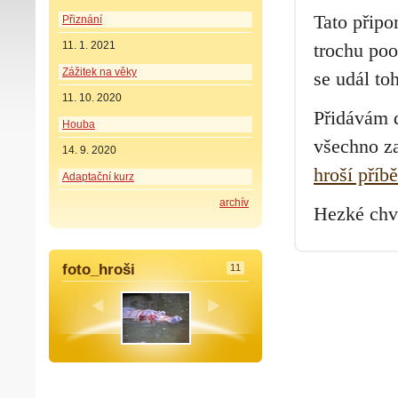
Tato připo
Přiznání
11. 1. 2021
trochu poo
Zážitek na věky
se udál to
11. 10. 2020
Přidávám 
Houba
všechno za
14. 9. 2020
hroší příb
Adaptační kurz
archív
Hezké chv
foto_hroši
11