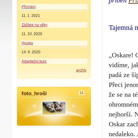
příběh
Při
Přiznání
11. 1. 2021
Zážitek na věky
Tajemná 
11. 10. 2020
Houba
14. 9. 2020
„Oskare! C
Adaptační kurz
vidíme, ja
archív
padá ze ší
Přeci jeno
foto_hroši
že se na t
11
ohromném 
nejhorší. 
Oskar zach
nedaleko. A