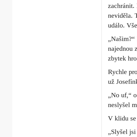
zachránit.
neviděla. 
událo. Vše
„Našim?“ P
najednou z
zbytek hr
Rychle pro
už Josefín
„No uf,“ o
neslyšel m
V klidu se 
„Slyšel js