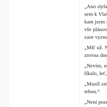
„Ano slyše
sem k Vlaš
kam jsem z
vše plánova
zase vyzn
„Mlč už. Ne
zrovna dn
„Nevím, ně
říkalo, leť
„Musíš zmi
tebou.“
„Není pozd