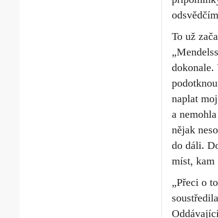
odsvědčím 
To už zača
„Mendelsso
dokonale.
podotknout
naplat moj
a nemohla 
nějak neso
do dáli. D
míst, kam 
„Přeci o t
soustředil
Oddávající