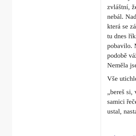
zvláštní, 
nebál. Nad
která se z
tu dnes ří
pobavilo. 
podobě váž
Neměla jse
Vše utichl
„bereš si,
samici řeč
ustal, nas