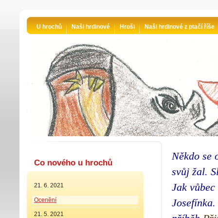
U hrochů
Naši hrdinové
Hroši
Naši hrdinové z ptačí říše
Někdo se o
Co nového u hrochů
svůj žal. 
Jak vůbec 
21. 6. 2021
Ocenění
Josefínka.
21. 5. 2021