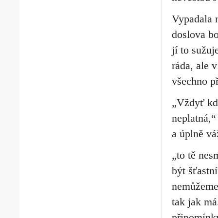
Vypadala n
doslova bo
jí to sužu
ráda, ale 
všechno př
„Vždyť kdy
neplatná,“
a úplně vá
„to tě nes
být šťastní
nemůžeme 
tak jak má
připomínk