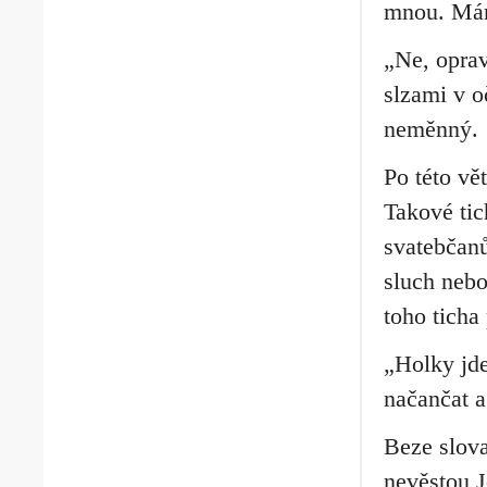
mnou. Mám
„Ne, oprav
slzami v o
neměnný.
Po této vě
Takové tic
svatebčanů
sluch nebo
toho ticha
„Holky jde
načančat a
Beze slova
nevěstou J