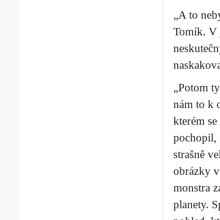
„A to neb
Tomík. V j
neskutečný
naskakova
„Potom ty
nám to k o
kterém se 
pochopil, 
strašně ve
obrázky v 
monstra za
planety. 