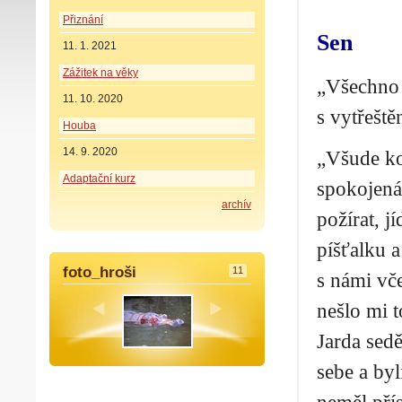
Přiznání
Sen
11. 1. 2021
Zážitek na věky
„Všechno 
11. 10. 2020
s vytřešt
Houba
14. 9. 2020
„Všude ko
Adaptační kurz
spokojená
archív
požírat, j
píšťalku a
foto_hroši
11
s námi vče
nešlo mi 
Jarda sedě
sebe a byl