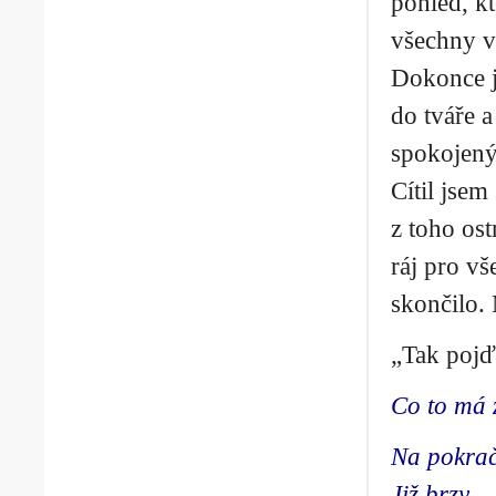
pohled, kt
všechny vi
Dokonce j
do tváře a
spokojený 
Cítil jsem
z toho os
ráj pro vš
skončilo. 
„Tak pojď
Co to má 
Na pokrač
Již brzy.