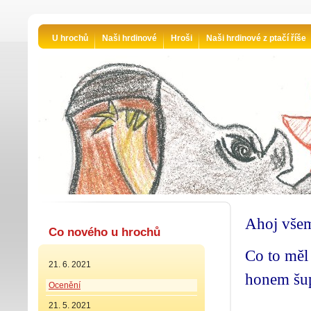
U hrochů
Naši hrdinové
Hroši
Naši hrdinové z ptačí říše
Ahoj vše
Co nového u hrochů
Co to měl 
21. 6. 2021
honem šup
Ocenění
21. 5. 2021