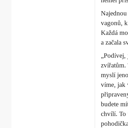
neměl přís
Najednou 
vagonů, kd
Každá mouc
a začala sv
„Podívej, 
zvířatům. 
myslí jen
víme, jak
připravený
budete mít
chvílí. To
pohodička,