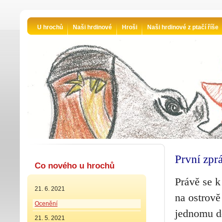
U hrochů
Naši hrdinové
Hroši
Naši hrdinové z ptačí říše
První zprá
Co nového u hrochů
Právě se k
21. 6. 2021
na ostrově
Ocenění
jednomu do
21. 5. 2021