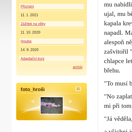
mu nabídli
Přiznání
ujal, mu b
11. 1. 2021
kapala kre
Zážitek na věky
napadl. Ma
11. 10. 2020
alespoň ně
Houba
14. 9. 2020
zašvitořil 
Adaptační kurz
chlapce l
archív
břehu.
"To musí 
foto_hroši
11
"No zaplat
mi při tom
"Já věděla
a všichni j