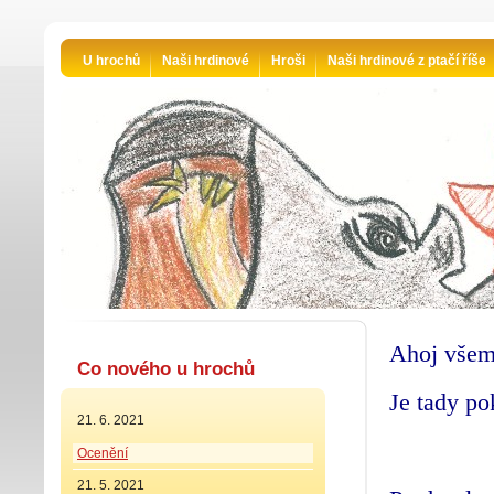
U hrochů
Naši hrdinové
Hroši
Naši hrdinové z ptačí říše
Ahoj všem
Co nového u hrochů
Je tady p
21. 6. 2021
Ocenění
21. 5. 2021