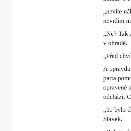
„nevíte ná
nevidím ni
„Ne? Tak s
v ohradě.
„Před chví
A opravdu.
parta pomo
opravené a
odchází. C
„To bylo d
Slávek.