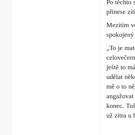
Po těchto 
přinese zít
Mezitím v
spokojený 
„To je mat
celovečern
ještě to 
udělat něk
mě o to ně
angažovat 
konec. Tu
už zítra u