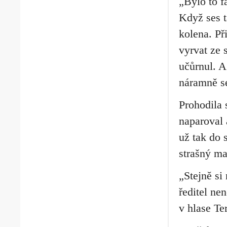
„Bylo to f
Když ses t
kolena. Př
vyrvat ze 
učůrnul. A
náramně se
Prohodila 
naparoval 
už tak do 
strašný ma
„Stejně si
ředitel ne
v hlase T