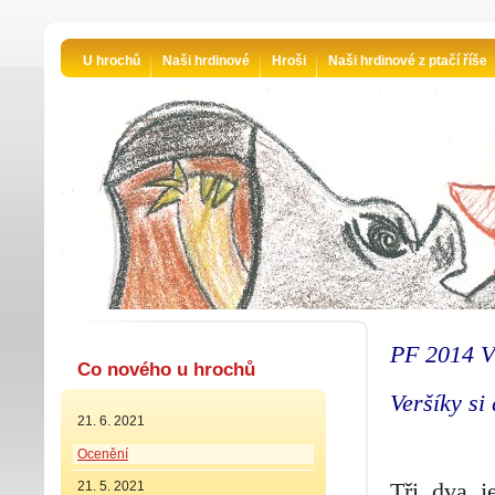
U hrochů
Naši hrdinové
Hroši
Naši hrdinové z ptačí říše
PF 2014 V
Co nového u hrochů
Veršíky si 
21. 6. 2021
Ocenění
Tři, dva, 
21. 5. 2021