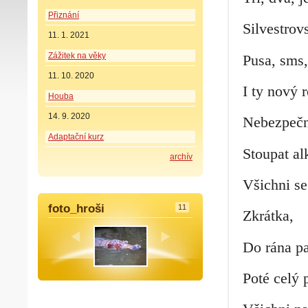
Přiznání
Silvestrov
11. 1. 2021
Zážitek na věky
Pusa, sms,
11. 10. 2020
I ty nový r
Houba
14. 9. 2020
Nebezpečn
Adaptační kurz
Stoupat al
archív
Všichni se
foto_hroši
11
Zkrátka,
Do rána pa
Poté celý 