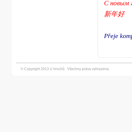
С но́вым 
新年好
Přeje kom
© Copyright 2013 U hrochů Všechny práva vyhrazena. Vyt