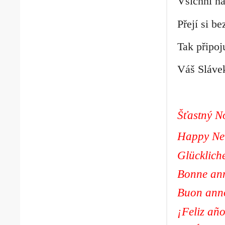
Všichni n
Přejí si b
Tak připoju
Váš Slávek
Šťastný N
Happy Ne
Glücklich
Bonne an
Buon ann
¡Feliz añ