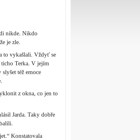
di nikde. Nikdo
že je zle.
 to vykašlali. Vždyť se
 ticho Terka. V jejím
 slyšet též emoce
.
yklonit z okna, co jen to
lásil Jarda. Taky dobře
alili.
et.“ Konstatovala