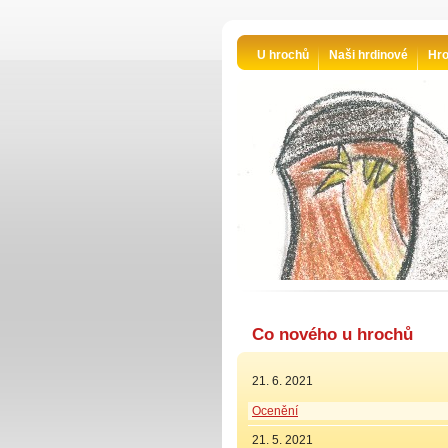
U hrochů
Naši hrdinové
Hro
Co nového u hrochů
21. 6. 2021
Ocenění
21. 5. 2021