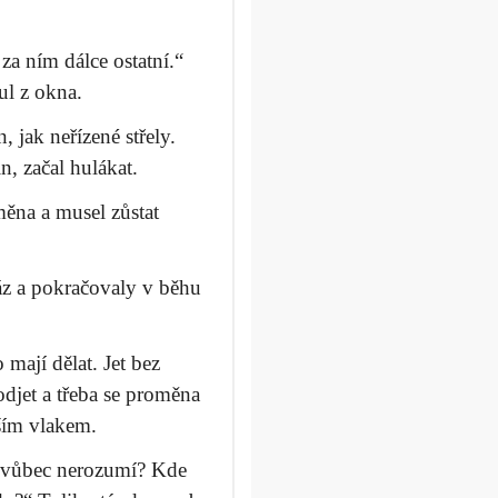
za ním dálce ostatní.“
ul z okna.
, jak neřízené střely.
n, začal hulákat.
měna a musel zůstat
áz a pokračovaly v běhu
 mají dělat. Jet bez
djet a třeba se proměna
ším vlakem.
u vůbec nerozumí? Kde