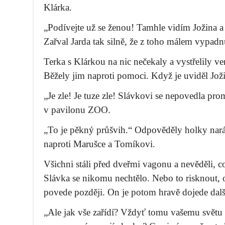
Klárka.
„Podívejte už se ženou! Tamhle vidím Jožina a 
Zařval Jarda tak silně, že z toho málem vypadn
Terka s Klárkou na nic nečekaly a vystřelily ven
Běžely jim naproti pomoci. Když je uviděl Joži
„Je zle! Je tuze zle! Slávkovi se nepovedla pro
v pavilonu ZOO.
„To je pěkný průšvih.“ Odpověděly holky nar
naproti Marušce a Tomíkovi.
Všichni stáli před dveřmi vagonu a nevěděli, co
Slávka se nikomu nechtělo. Nebo to risknout, o
povede později. On je potom hravě dojede dal
„Ale jak vše zařídí? Vždyť tomu vašemu svět