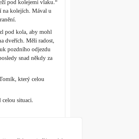
leží pod kolejemi vlaku.“
í na kolejích. Mával u
ranění.
zl pod kola, aby mohl
na dveřích. Měli radost,
 fuk pozdního odjezdu
Naposledy snad někdy za
Tomík, který celou
 celou situaci.
kat zase do příště.