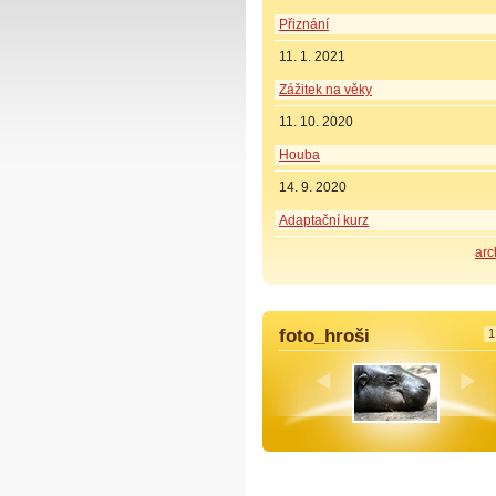
Přiznání
11. 1. 2021
Zážitek na věky
11. 10. 2020
Houba
14. 9. 2020
Adaptační kurz
arc
foto_hroši
1