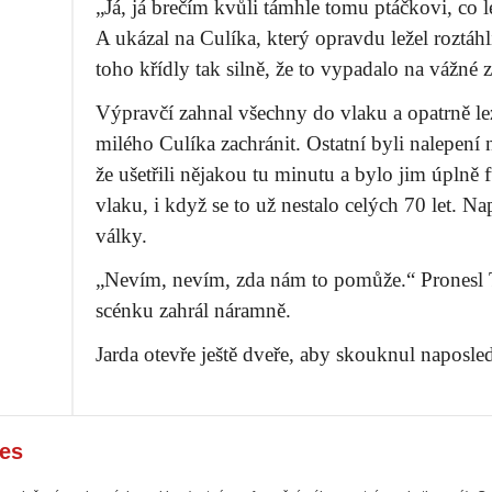
„Já, já brečím kvůli támhle tomu ptáčkovi, co 
A ukázal na Culíka, který opravdu ležel roztáhl
toho křídly tak silně, že to vypadalo na vážné z
Výpravčí zahnal všechny do vlaku a opatrně le
milého Culíka zachránit. Ostatní byli nalepení 
že ušetřili nějakou tu minutu a bylo jim úplně
vlaku, i když se to už nestalo celých 70 let. 
války.
„Nevím, nevím, zda nám to pomůže.“ Pronesl 
scénku zahrál náramně.
Jarda otevře ještě dveře, aby skouknul naposled
Co vidí Jarda? Jak vše dopadne? Musíme si poč
es
Nazdááááááááááááááárek!