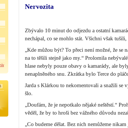
Nervozita
Zbývalo 10 minut do odjezdu a ostatní kamará
nechápal, co se mohlo stát. Všichni však tušili, 
„Kde můžou být? To přeci není možné, že se na
na to těšili stejně jako my.“ Prolomila nebývalé
hlase nebyly pouze obavy o kamarády, ale byly
hív
nenaplněného snu. Zkrátka bylo Terce do pláče
Jarda s Klárkou to nekomentovali a snažili se v
1
šlo.
„Doufám, že je nepotkalo nějaké neštěstí.“ Proh
věděl, že by to hroši bez vážného důvodu nezab
„Co budeme dělat. Bez nich nemůžeme nikam j