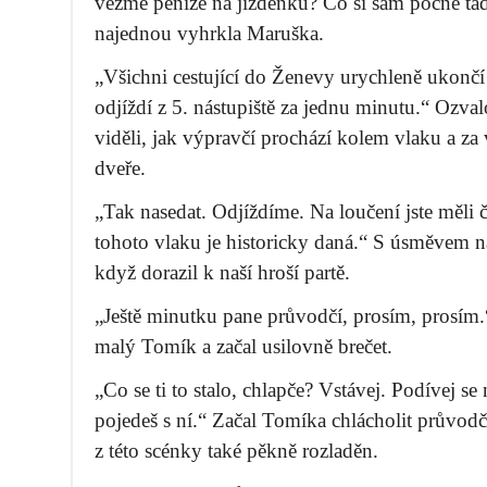
vezme peníze na jízdenku? Co si sám počne tad
najednou vyhrkla Maruška.
„Všichni cestující do Ženevy urychleně ukončí
odjíždí z 5. nástupiště za jednu minutu.“ Ozval
viděli, jak výpravčí prochází kolem vlaku a za 
dveře.
„Tak nasedat. Odjíždíme. Na loučení jste měli č
tohoto vlaku je historicky daná.“ S úsměvem na
když dorazil k naší hroší partě.
„Ještě minutku pane průvodčí, prosím, prosím.
malý Tomík a začal usilovně brečet.
„Co se ti to stalo, chlapče? Vstávej. Podívej 
pojedeš s ní.“ Začal Tomíka chlácholit průvodčí
z této scénky také pěkně rozladěn.