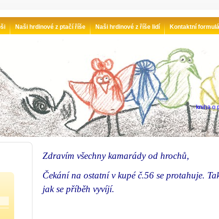
ši
Naši hrdinové z ptačí říše
Naši hrdinové z říše lidí
Kontaktní formul
kniha o p
Zdravím všechny kamarády od hrochů,
Čekání na ostatní v kupé č.56 se protahuje. T
jak se příběh vyvíjí.