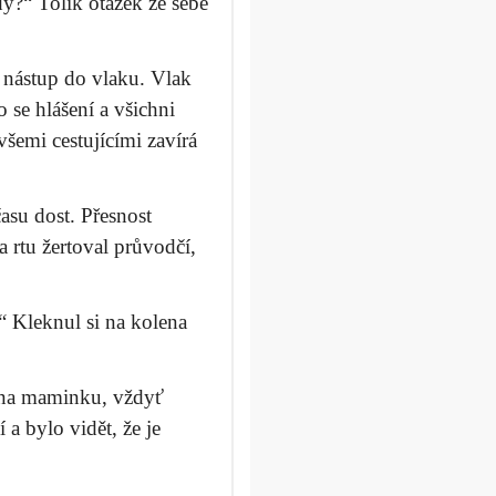
y?“ Tolik otázek ze sebe
 nástup do vlaku. Vlak
o se hlášení a všichni
všemi cestujícími zavírá
asu dost. Přesnost
 rtu žertoval průvodčí,
“ Kleknul si na kolena
se na maminku, vždyť
 a bylo vidět, že je