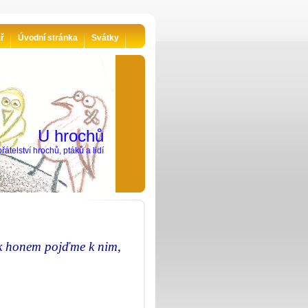
ář
Úvodní stránka
Svátky
U hrochů
řátelství hrochů, ptáků a lidí
ak honem pojďme k nim,