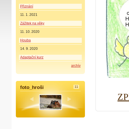
Přiznání
11. 1. 2021
Zážitek na věky
11. 10. 2020
Houba
14. 9. 2020
Adaptační kurz
archív
foto_hroši
11
ZP