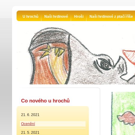
U hrochů
Naši hrdinové
Hroši
Naši hrdinové z ptačí říše
Co nového u hrochů
21. 6. 2021
Ocenění
21. 5. 2021