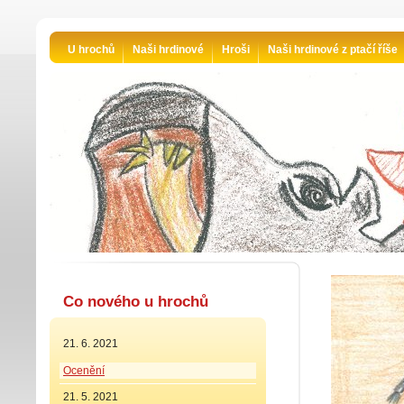
U hrochů
Naši hrdinové
Hroši
Naši hrdinové z ptačí říše
Co nového u hrochů
21. 6. 2021
Ocenění
21. 5. 2021