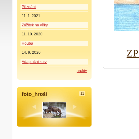
Přiznání
11. 1. 2021
Zážitek na věky
11. 10. 2020
Houba
ZP
14. 9. 2020
Adaptační kurz
archív
foto_hroši
11