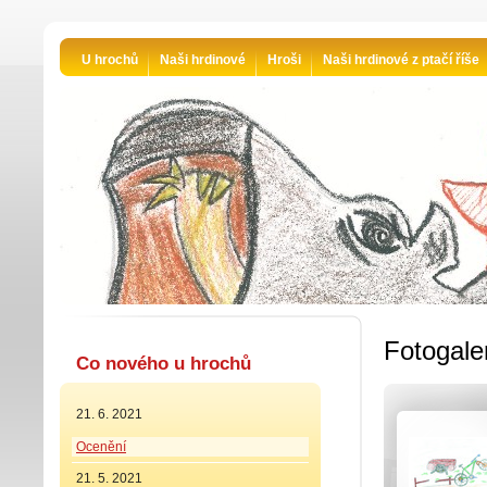
U hrochů
Naši hrdinové
Hroši
Naši hrdinové z ptačí říše
Fotogale
Co nového u hrochů
21. 6. 2021
Ocenění
21. 5. 2021